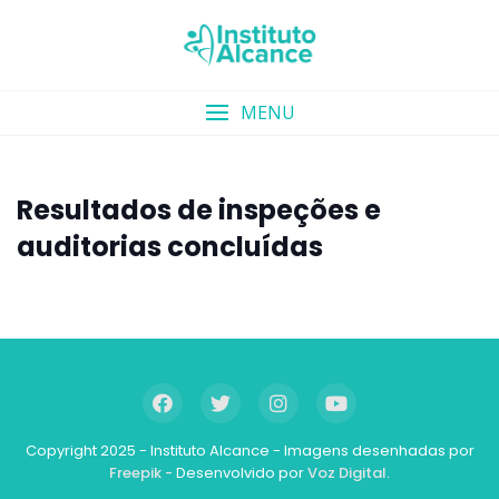
Skip
to
content
MENU
Resultados de inspeções e
auditorias concluídas
Copyright 2025 - Instituto Alcance - Imagens desenhadas por
Freepik -
Desenvolvido por
Voz Digital.