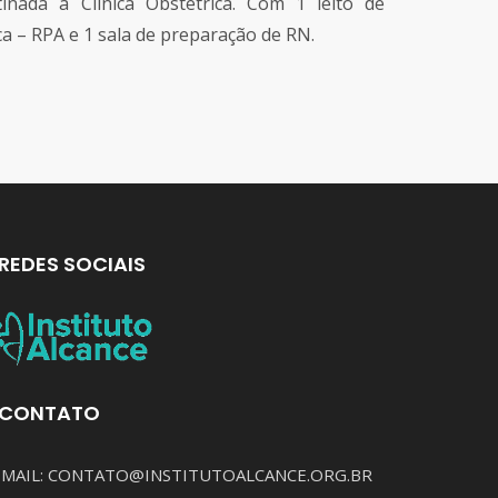
tinada à Clínica Obstétrica. Com 1 leito de
a – RPA e 1 sala de preparação de RN.
REDES SOCIAIS
CONTATO
-MAIL: CONTATO@INSTITUTOALCANCE.ORG.BR